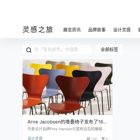
灵感之旅
展览资讯
品牌故事
设计灵感
全部标签
Arne Jacobsen的堆叠椅子发布了16
种新颜色
丹麦设计品牌Fritz Hansen与富有远见的编辑，
设计策展人和画廊主Carla Sozzani合作，为7™
设计灵感
122
0
系列，Ant™和Grand Prix™ Arne Jacobsen堆叠