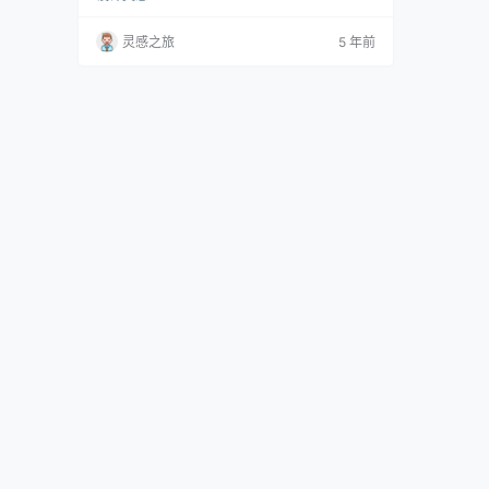
椅子引入了16种新颜色和七个基本选项。这是新
色彩系列（一种色彩感）将用于的前三个设计，
灵感之旅
5 年前
使它们的轮廓更加醒目，个性更加鲜明。从深黄
到最深的绿色，是时候挑选您最喜欢的家具了！
Fritz Hansen的设计主管Christi…