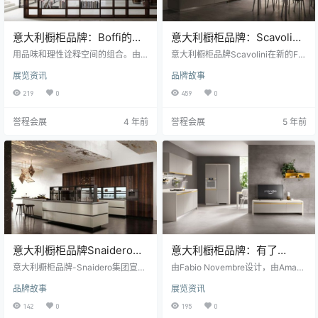
意大利橱柜品牌：Boffi的建
意大利橱柜品牌：Scavolini
筑氛
之家，一个需要建造的系统
用品味和理性诠释空间的组合。由 P
意大利橱柜品牌Scavolini在新的For
iero Lissoni设计的Antibes系统和A
malia系列中增加了浴室，厨房和起
展览资讯
品牌故事
PR60厨房创造了完美的设计，使 B
居区之后的产品。与设计师Vittore
offi（意大利橱柜品牌）的解决方案
Niolu合作，以应对日常生活的具体
219
0
459
0
始终与众不同。 设计和建筑是交织
需求。 由Scavolini和Vittore Niolu
在一起的元素，在Boffi的许多产品
进行的团队合作，他们是当代生活
誉程会展
4 年前
誉程会展
5 年前
中都可以找到共享的几何语言，比
演变的敏锐观察者。确信家庭空间
如有着严格线条的Antibes书柜，以
的设计方法必须完全灵活，直至最
及具有基本风格的APR60厨房，两
小的细节，以满足每个人的不同需
者都是由Piero Lissoni与CRS Boffi
求。结果便是非常规和模块化的For
合作设计的。 An…
malia系列产品，可以完美地诠释…
意大利橱柜品牌Snaidero将
意大利橱柜品牌：有了
Rational交给Bravat小组
Scavolini，厨房变得更聪明
意大利橱柜品牌-Snaidero集团宣布
由Fabio Novembre设计，由Amazo
退出Rational的业务，运营和品牌R
了
n和BTicino的技术，以及Scavolini
品牌故事
展览资讯
ational，Regina和Mahlzeit，这是
（意大利橱柜品牌）的专业水平。
与总部位于德国林登的国际Bravat
未来的厨房就在这里。 Fabio Nove
142
0
195
0
集团达成的资产交易。该协议要求
mbre已成为Scavolini的里程碑，并