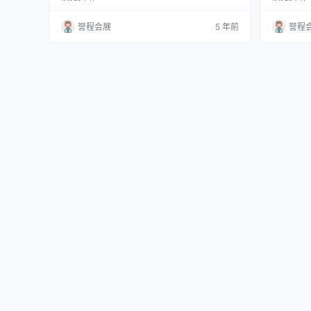
丰富多彩的玻璃橱柜，展示了独立设计师和品
设计节之
牌。由Liqui Group的创意总监Cameron Fry设
至9月2
誉程会展
5 年前
誉程
想，该系列玻璃柜由4x4英尺的手工木制板条箱
织者展示
组成，旨在将对象摆放在商店玻璃柜后面，以将
新格式可以改
其展示给观察者。明亮的彩色背景和…
示：“虚
杉矶参加