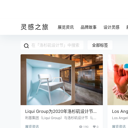
灵感之旅
展览资讯
品牌故事
设计灵感
全部标签
Liqui Group为2020年洛杉矶设计节设
Los An
计Vitrines系列
计节，
利基集团（Liqui Group）与洛杉矶设计节（LA
Los Ang
Design Festival）合作，为今年的特色装置“未
第十届。
展览资讯
190
0
展览资讯
来设计”（Design for the Future）设计了一系列
展览空间