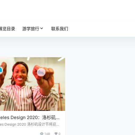
展览目录
游学旅行
联系我们
geles Design 2020：洛杉矶设
虚拟周年纪念
eles Design 2020 洛杉矶设计节将迎来
一个盛大的庆祝活动，而这次是在虚拟
168
0
。 出于明显原因，必须加入虚拟格式的