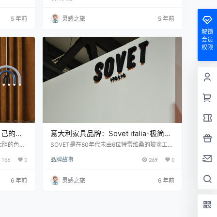
性地组合和
的精致刀片。将两个单独的不锈钢件焊接在一
圆形板的顶
起，然后抛光几个小时，以使边缘光滑并形成光
5 年前
灵感之旅
5 年前
系列起了名
亮的镜面表面。最后，桌面镜位于美感与功能之
手工雕刻，
间，在雕刻美学上既坚固又精致。 要了解有关B
解锁
有关Ecli
LADE镜子的更多信息，请访问arnaud-lapierre.
会员
co…
权限
n自己的语
意大利家具品牌：Sovet italia-极简主
义者的最爱
，大胆的色
SOVET是在80年代末由6位特雷维桑的玻璃工人
创造的形式
创立的。1990年，它被现在的所有者收购，把它
156
0
品牌故事
269
0
绘画作品是该
变成了一家成功的公司，使它在意大利制造的设
。Tara
计家具领域成为了新的主角。 意大利家具品牌S
象符号系
OVET突出其产品的功能和风格。在90年代，它
6 年前
灵感之旅
6 年前
过程，把表意
成为行业的一个里程碑，由于一系列的产品的原
找对象的形
始形状和独特的补充。它开始与国际知名的工作
间建立联系
室合作，因此在2003年推出了DIVETRO系列，
这是与著名的西班牙工作室Lievore …