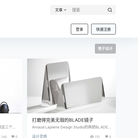
文章
登录
快速注册
镜子设计
打磨得完美无瑕的BLADE镜子
这三个Ec
Arnaud Lapierre Design Studio的两把BLADE
起来也很棒。
桌面镜子非常引人注目。限量版签名的八副镜面
160
0
设计灵感
151
0
计，有三种不
抛光不锈钢套件的灵感来自日本Wakizashi战刀