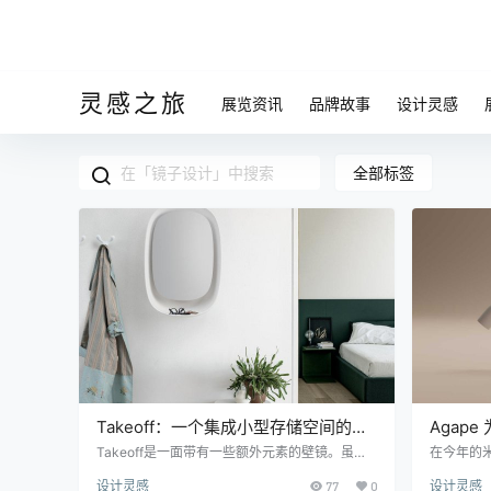
灵感之旅
展览资讯
品牌故事
设计灵感
全部标签
Takeoff：一个集成小型存储空间的壁
Agap
镜
式
Takeoff是一面带有一些额外元素的壁镜。虽然
在今年的
灵感来自机舱窗户，但 Takeoff 具有它们和普通
ape在
设计灵感
77
0
设计灵感
大厅镜子所没有的东西：临时存放空间。 由总部
式。他们