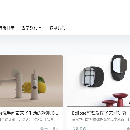
展览目录
游学旅行
联系我们
e 为洗手间带来了生活的欢迎形
Eclipse壁镜发挥了艺术功能
米兰设计周上，意大利浴室设计品牌Ag
虽然它们是检查你外观的完美地点，但
他们最新的作品中探索了温柔、欢迎的形
lipse墙镜作为功能艺术挂在一起看
59
0
设计灵感
一直在寻求发展设计、建筑、技术和生
镜子由Monica Förster为Zanat设