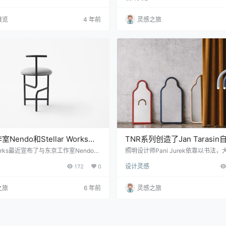
文化，并将健康空间视为一种感官建
同大小和形状的镜子，让你可以创造
pe最新的洗脸盆、水龙头、家具、浴
放置在墙上。镜子本身被固定在一个
展览
4 年前
灵感之旅
和配件被设计成一个“不断变化的整
部，从而使它“黯然失色”，并给这个
然所有的新作品都是永恒的，但我们将
字。黑色板的表面由Zanat主雕刻师
系列中我们最喜欢的两个部分:Patrici
其设计基于Förster的抽象图纸。 要了解
ola的Limón 水龙头和Garcí…
pse墙镜的更多信…
Nendo和Stellar Works之
TNR系列创造了Jan Tarasi
次合作
言
r Works最近宣布了与东京工作室Nendo的
照明设计师Pani Jurek依靠以书法
他们的独特系列包括Blend，Frame
彩，高品质的材料和完善的工艺技术
172
0
设计灵感
。这三个系列将Nendo的设计专业知识和
来创建TNR系列。Jan Tarasin的
Stellar Works的技术实力和工艺结
系列作品的起点，并最终向他的艺术致敬
。 该系列包括一个高脚凳，一个扶手椅
sin进行了简化和降低，以创建一个抽
之旅
6 年前
灵感之旅
系统。带有“ Blend”字样的吧凳是由
统，而Magda Jurek则逆转了这一
的三足凳，配有实木或软垫座椅。主要
符号变成了事物。 Jurek says: 寻
是腿部和座椅靠背的形成，使其显得通
式，将事物放置在空间中或在它们之
都是我的“视觉思…