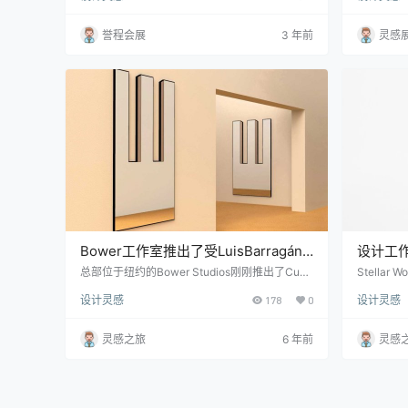
位于德国的 ID 咨询公司jüngerkühn（工业设计
活方式的
师 Konrad Jünger 和 Verena Kühn 的二人组）
筑。Aga
誉程会展
3 年前
灵感
设计，Takeoff 的造型罩在底部提供了足够的唇
缸、灯具
缘来存放小物品。 这面漂浮的镜子隐藏着一个柔
体”。虽
和的光源和一个USB接口，大概意味着…
专注于这个
a Urqui
Bower工作室推出了受LuisBarragán
设计工作室
启发的图形镜子
间的首
总部位于纽约的Bower Studios刚刚推出了Cuad
Stella
ra Mirror，该镜子在墨西哥城推出，是VIDIVIXI
首次合作，
设计灵感
178
0
设计灵感
新系列和展示厅的一部分。镜子的大胆形状向位
和Kite
于墨西哥城郊外的墨西哥建筑师路易斯·巴拉贡
精细的工艺与
（LuisBarragán）的标志性多层住宅Cuadra Sa
合在一起
灵感之旅
6 年前
灵感
nCristóbal致敬。 图形镜子进一步深入到设计概
和一个镜子
念及其未来，标志着Bower Studios在墨西哥制
金属制成
造的第一件作品。该品牌的另一…
设计特征
风。 …