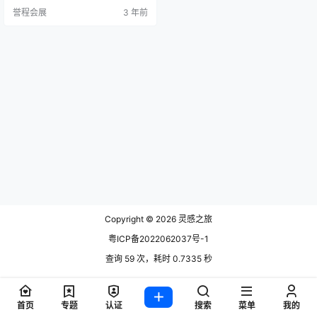
的灰色和粉色调，为家居空间注入
誉程会展
3 年前
了温暖与现代感。 其中，由设计师T
oan Nguyen创作的Totu系列（"Tot
al Tubular"的缩写）成为系列中的
亮点。这个系列包括配有粉色石英
石台面的桌子、茶几、床架、床头
柜和脚…
Copyright © 2026
灵感之旅
粤ICP备2022062037号-1
查询 59 次，耗时 0.7335 秒
首页
专题
认证
搜索
菜单
我的