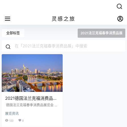
灵感之旅
全部标签
2021法兰克福春季消费品展
2021德国法兰克福消费品展
报名|法兰克福春季消费品展
德国法兰克福春季消费品展览会 A
纯观展7天
mbiente 举办时间： 2021年02月19
展览资讯
日-23日 首届时间： 1949年 举办周
期： 一年一届 举办地点： 德国法兰
133
0
克福国际展览中心 主办单位： 德国