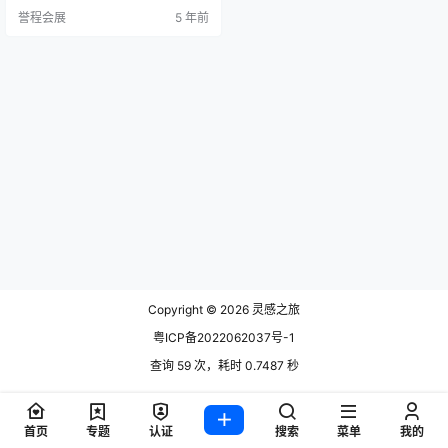
法兰克福展览有限公司 组团单位：
誉程会展
5 年前
深圳深之旅誉程会展策划部 （一）
法兰克福消费品展览会 德国法兰克
福春季消费品展览会（Ambiente）
是全球规模最大、影响力最广的消
费品礼品类展会。聚集了全球各个
国家和地区…
Copyright © 2026
灵感之旅
粤ICP备2022062037号-1
查询 59 次，耗时 0.7487 秒
首页
专题
认证
搜索
菜单
我的