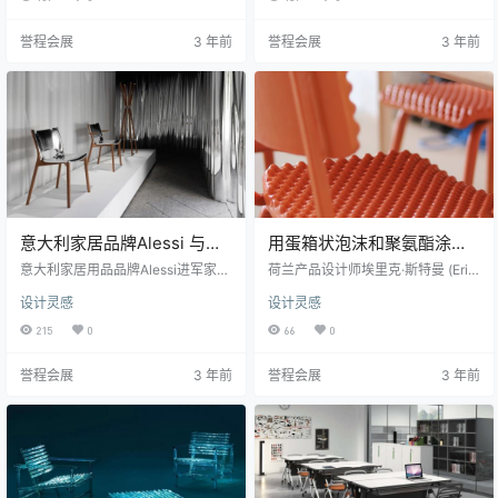
Morning bell 和 Farmhouse 灯。 根
编织设计，类似于打结的绳子。 椅
据几何形状，这些灯是手工制作
子的软垫是一种针织面料，有15种
誉程会展
3 年前
誉程会展
3 年前
的，大小各不相同。 它们有多种饰
颜色，以绗缝菱形图案为特色。 “它
面可供选择，包括赤陶和灰白色等
真的很舒服、大方，当然也希望它
天然石材色调。 该品牌表示:“这些作
非常具有标志性，”设计师Zupanc
品主要用于负空间的结合，由于其
在接受采访时说。 “它的灵感来自于
简单的形式创造的体积…
这些非常大的绳索，这些绳索将非
常大的船只系在港口上，”…
意大利家居品牌Alessi 与
用蛋箱状泡沫和聚氨酯涂层
Philippe Starck合作进军家
升级座椅
意大利家居用品品牌Alessi进军家具
荷兰产品设计师埃里克·斯特曼 (Erik
具领域
领域，推出了由Philippe Starck设
Stehmann)当初进行对椅子升级的
设计灵感
设计灵感
计的以煎锅为灵感的 Poêle 系列家
想法是：市面上设计精良的椅子已
具。 Poêle 系列在 Alessi 的米兰设
经够多了，所以我并没有想设计另
215
0
66
0
计周展览 Ars Metallica 上亮相，包
一把新椅子的冲动。不过，My Plea
括一把椅子、一张高凳、一张矮凳
sure 椅子是一种升级再造旧椅子的
誉程会展
3 年前
誉程会展
3 年前
和一个衣帽架。 Alessi 总裁Alberto
概念。 椅子的表面实际上是软的！
Alessi表示，此次推出可能标志着该
My Pleasure 椅子是设计师埃里克·
品牌的新方向，该品牌以浓缩咖啡
斯特曼 (Erik Stehmann)为Cooloo
机和餐具等厨房产品而闻名。 自1
发明的升级回收概念，Cooloo 是一
9…
家荷兰公司，专门生…