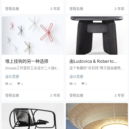
些迷人的细节。 整体形式朴素而简
在 Iconica 的制作过程中，Caesar
誉程会展
3 年前
誉程会展
3 年前
单——看起来像是两个由圆柱体连
Ceramics想要创造一个以传统材料
接的圆盘，以及一些备用的金属杆
为基础的瓷质瓷砖系列。 Caesar 捕
——直到你注意到座椅的方式，从
捉了石灰华的常青之美，并以陶瓷
后到前略微变细，在侧面有凹口并
的方式重新诠释了它， 在 Iconica
钻出以捕获支撑杆。座椅的后半部
系列中，天然石灰石中发现…
分通常由边缘连接板制成…
墙上挂钩的另一种选择
由Ludovica & Roberto
Palomba设计的“巨石阵”凳
Shulab工作室的工业设计二人组Kfir
这个有趣的“巨石阵”凳子是由建筑师
Schwalb和Orit Magia在描述他们的
子
设计师Ludovica和设计师Roberto P
设计灵感
设计灵感
设计过程时写道:“正确的设计方案可
alomba设计的，他们自 1994 年以
以以多种不同的形式实现。一个很
来一直在米兰经营设计咨询公司。
86
0
92
0
好的例子是他们对的采用，这与现
“巨石阵凳子的灵感来自古老的小凳
有的形式因素大相径庭。他们的X-H
子，这些凳子在不同文化中以多种
誉程会展
3 年前
誉程会展
3 年前
anger挂钩提供了一种更正式的方式
设计出现，通常由制造商构思。这
来存放衣服，同时成为一种视觉宣
些触觉物体具有内在的吸引力，可
言: 他们写道:“设计的重点是将普通
能是因为它们提供了通向制造商的
衣架和挂钩衣架融合在一起。” X-H
双手和灵魂的门户。” Palombas 还
anger由粉末涂层钢制成。遗憾的
指出，我认为正确的是，这个凳子
是，它似…
同样可以被认为来自非…