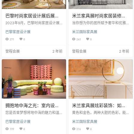
巴黎时尚家居设计展后展会
米兰家具展时尚家居装修趋
探索：儿童的宇宙
势：探索最新设计灵感
2023年9月，巴黎时尚家居设计展
当你想为你的居所赋予奢华和优雅
展会为我们展示了当代设计的创造
的外观时，关键在于选择量身定制
巴黎家居设计展
米兰国际家具展
力以及代表卓越工艺的质量。让我
的设计元素，注重细节，这将为你
们在M.O.M平台上深入探讨一些儿
的家带来独特的氛围。以下是米兰
271
0
241
0
童友好的精选作品，超越表面的魅
家具展参展商对家居设计的独特见
力，深入探索这个充满创意的宇
解： 家居设计不仅仅是简单的布置
誉程会展
2 年前
誉程会展
2 年前
宙。 儿童设计的盛宴 巴黎时尚家居
和家具选择，它代表着你的品味和
设计展展会一直以来都是设计领域
风格。定制的设计元素可以成为让
的一场盛宴，每年都吸引了来自世
你的空间与众不同的关键。下面，
界各地的设计师和工匠，呈现他们
家居设计师们将探讨一些方法，帮
的杰出作品。今年的展会再次推陈
助你为家居营造奢华和优雅的外
出新，特别是在呈现儿童友好设计
观。 1. 量身定制的家具： 家具是任
方面，这是一个令人赞叹的领域。…
何家居设计的核心元素。而与购买
现…
拥抱地中海之光：室内设计
米兰家具展炫彩装饰：如何
趋势一瞥
使用黄色和金色打造奢华空
您是否曾梦想将地中海的魅力和温
黄色和金色，两种大胆的色彩，能
暖带入您的家中？好消息是，您并
间
够为任何空间增添一丝奢华和精
巴黎家居设计展
米兰国际家具展
不孤单。2023年9月的法国巴黎时
致，创造出引人入胜的视觉效果。
尚家居设计展展示了地中海影响如
不论你选择将它们与哪种颜色搭
199
0
316
0
何照亮我们的室内，创造出一种质
配，你都能打造一个令人赞叹的空