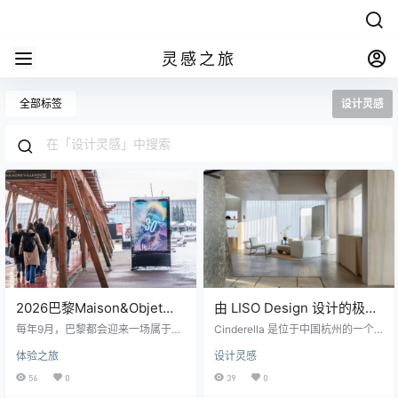
灵感之旅
全部标签
设计灵感
2026巴黎Maison&Objet设
由 LISO Design 设计的极简
计游学：一次看懂未来家居
主义空间 Cinderella
每年9月，巴黎都会迎来一场属于设
Cinderella 是位于中国杭州的一个
设计趋势
计行业的重要盛会——Maison&Obj
极简主义空间，由 LISO Design 设
体验之旅
设计灵感
et（巴黎时尚家居设计展）。 对于
计。 这个 160 平方米的展厅，其设
设计师来说，它不仅仅是一场展
计理念真正来源于结构本身，而非
56
0
39
0
会，更像是一份关于未来生活方式
装饰：LISO Design 将“裁片”- 即赋