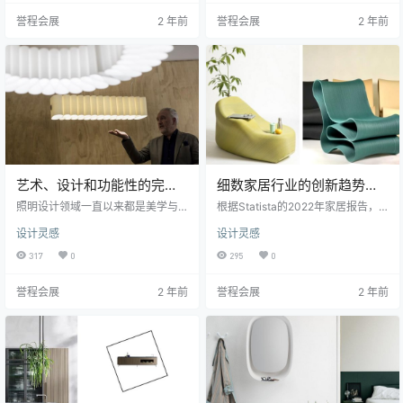
朴和明亮的氛围，呼应了我们当前
间。这两种颜色的独特特质，以及
誉程会展
2 年前
誉程会展
2 年前
的愿望。 法国巴黎时尚家居设计展
它们在不同环境下的应用，值得我
以敏锐的室内设计趋势眼光而闻
们深入探讨。 黄色的魅力 黄色是一
名，展示了一系列设计，生动地捕
种明亮、充满活力的颜色，常常被
捉了地中海的本质。强调真正的工
用来传达温暖、活力和欢乐的情
艺，鲜艳的色彩和无限的创意，这
感。它是太阳的象征，充满了生气
些趋势正在重新定义我们的生活空
和希望。黄色可以让人联想到温暖
间，为其注入新鲜、阳光普照的空
的阳光、成熟的谷物和愉快的笑
气。 …
声。在家居设计…
艺术、设计和功能性的完美
细数家居行业的创新趋势：
结合：丹麦设计师Felicia
3D打印与生成设计
照明设计领域一直以来都是美学与
根据Statista的2022年家居报告，
Arvid的照明杰作
功能的巧妙融合，而丹麦设计师Feli
生成设计和3D打印是家居行业的两
设计灵感
设计灵感
cia Arvid近期与Foscarini的合作则
大创新趋势，而且理由充分。3D打
为这一领域带来了令人耳目一新的
印，也被称为增材制造，虽然不是
317
0
295
0
创新。她的首次涉足照明产品设计
全新的技术，但却在迅速演进。从
将二维材料转化为立体建筑物，为
小物件到整栋房屋，甚至舒适的椅
誉程会展
2 年前
誉程会展
2 年前
我们带来了一个全新的照明世界。 F
子，这项技术一直在不断给我们带
elicia Arvid的设计风格独树一帜，
来惊喜。 3D打印在家居行业中的应
她以大胆的创意和审美观念，将材
用令人瞩目。它的革命性之处在
料与功能完美结合。Foscarini这一
于，它能够为设计师们提供前所未
知名的照明设计品牌与她的合作，
有的自由度。通过3D打印，设计师
为照明界带来了一…
可以实现复杂的结构和精美的纹
理，这是传统加工方法无…