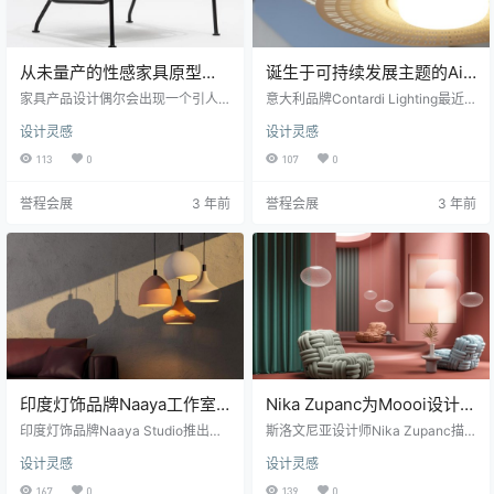
从未量产的性感家具原型：
诞生于可持续发展主题的Air
Leia 休闲椅
吊灯
家具产品设计偶尔会出现一个引人
意大利品牌Contardi Lighting最近
注目的原型，小编希望它已经投入
与设计师Adam Tihany合作解决“什
设计灵感
设计灵感
生产。今天的例子：丹麦家具设计
么是绿色照明？”的问题。从对设计
师 Thomas Alken 设计的这款悬臂
和生态价值的探索中，他们设计了Ai
113
0
107
0
式Leia 躺椅。 当然，它的物理原理
r，这是一款兼具装饰性和实用性的
似乎不太可能，因为所有的重量都
新型吊灯，更棒的是，它 100% 可
誉程会展
3 年前
誉程会展
3 年前
是由后面的关节承载的。但我想象
回收。Air 采用双灯罩设计，营造出
着某个头发花白的制造商嘴里叼着
温暖、包围的氛围，同时通过雕刻
雪茄说:“这太疯狂了。但这太疯狂
的激光切割投射出光影效果。 从生
了，它可能会成功。” 声明一下，Al
产到包装，所有的考虑都是为了减
ken有很多作品在制作中。你可以在
少空气对地球的影响。灯体由 Gree
Alken经营的Format Des…
n Cast…
印度灯饰品牌Naaya工作室
Nika Zupanc为Moooi设计的
设计的吊灯
针织座椅“plays with scale”
印度灯饰品牌Naaya Studio推出了
斯洛文尼亚设计师Nika Zupanc描
一系列粘土吊灯，专为厨房、餐厅
述了她的针织椅是如何从巨大的船
设计灵感
设计灵感
和生活空间设计。 Nayaa Studio的
舶系泊绳中获得灵感的。 Knitty Ch
吊灯包括 Dome、Orbic-infinity、
air是一种扶手椅，采用粗壮的篮子
167
0
139
0