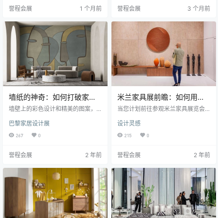
的预告片。从家具、灯饰、软装到
予服装三维形态的平面布料模板 -
誉程会展
1 个月前
誉程会展
3 个月前
材料创新、商业空间设计，许多后
重新运用为整个室内空间的基本单
来成为市场热点的设计方向，往往
元。墙体、隔断、天花线条、展示
最早都能在这里找到踪迹。 2026年
台乃至门把手的几何形态，皆源自
9月，我们将开启为期7天的巴黎设
这一单一来源。由此形成了一套内
计游学之旅，通过展会考察、品牌
部逻辑统一的空间语言，使建筑本
展厅参访、建筑巡礼与艺术体验等
身与陈列其中的…
方式，深入…
墙纸的神奇：如何打破家居
米兰家具展前瞻：如何用几
常规，创造与众不同的装饰
何元素圆形打造温馨空间
墙壁上的彩色设计和精美的图案，
当您计划前往参观米兰家具展览会
效果
将为任何室内增添独特的韵味。在M
时，这将是一场充满激情的冒险。
巴黎家居设计展
设计灵感
aison&Objet发现如何将这些壁纸和
在展会上，您将汲取灵感，然后回
墙饰融入您的生活空间，让您的家
到家中，将这些灵感融入到您自己
267
0
215
0
居更具个性。 在家居装饰中，选择
的生活空间中。除此之外，您还将
适当的墙面装饰是至关重要的。墙
有机会与来自世界各地的设计精英
誉程会展
2 年前
誉程会展
2 年前
纸和墙饰不仅可以为房间提供独特
互动，共同探索未来的室内设计趋
的外观，还可以为整个室内环境增
势。这个展览会不仅仅是展示家具
添生气和温暖。Maison&Objet的M.
的地方，更是展示创意和设计精华
O.M平台为您提供了一系列令人赞叹
的场所。 几何元素在现代设计中扮
的墙纸和墙饰选项，这些选项将帮
演着至关重要的角色，为室内空间
助您打造一个真正与众…
带来了独特的魅力和现代感。在这
个设计趋势中，圆润的形状尤其引
人注目，…