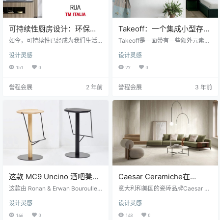
可持续性厨房设计：环保材
Takeoff：一个集成小型存储
料与生产方法的未来
空间的壁镜
如今，可持续性已经成为我们生活
Takeoff是一面带有一些额外元素的
方式的当务之急，虽然起初它不过
壁镜。虽然灵感来自机舱窗户，但 T
设计灵感
设计灵感
是一种"绿色洗脑"，但在购买决策中
akeoff 具有它们和普通大厅镜子所
它已经成为一个至关重要的因素。
没有的东西：临时存放空间。 由总
151
0
77
0
许多研究，包括瑞士信贷研究所的
部位于德国的 ID 咨询公司jüngerkü
《年轻消费者与可持续发展之路》
hn（工业设计师 Konrad Jünger 和
誉程会展
2 年前
誉程会展
3 年前
等，指出可持续性话题的参与度在
Verena Kühn 的二人组）设计，Tak
千禧一代（出生于1981年至1995
eoff 的造型罩在底部提供了足够的
年）和Z世代（出生于1996年至201
唇缘来存放小物品。 这面漂浮的镜
0年）中明显更高。这也就意味着未
子隐藏着一个柔和的光源和一个US
来的消费者。 设计领域一直关注着
B接口，大概意味着…
各种形式的福祉，尤其是厨房领…
这款 MC9 Uncino 酒吧凳的
Caesar Ceramiche在
杀手级设计细节
Clerkenwell设计周推出
这款由 Ronan & Erwan Bouroullec
意大利和美国的瓷砖品牌Caesar Ce
设计的MC9 Uncino 吧椅充分发挥
Iconica瓷砖系列
ramics 发布了一系列名为Iconica
设计灵感
设计灵感
了极简主义和深思熟虑的家具设计
的瓷砖，其灵感来自石灰华的自然
所能达到的最佳效果：起初它看起
图案。 石灰华是一种石灰石，在整
146
0
148
0
来不太像，但仔细观察就会发现一
个建筑和设计史上都被广泛使用，