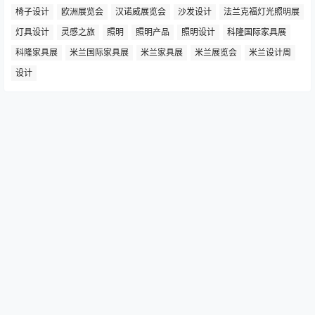
Maison&Objet
Salone del Mobile
产品设计
可持续设计
国际家具展
室内装饰
室内设计
家具
家具品牌
家具展览会
家具系列
家具设计
家居用品
展览
展览厅
工业展览会
巴黎时尚家居设计展
德国展览会
意大利家具
意大利家具品牌
意大利展览会
意大利米兰家具展
户外家具
桌子设计
椅子
椅子设计
欧洲展览会
汉诺威展览会
沙发设计
法兰克福灯光照明展
灯具设计
灵感之旅
照明
照明产品
照明设计
科隆国际家具展
科隆家具展
米兰国际家具展
米兰家具展
米兰展览会
米兰设计周
设计