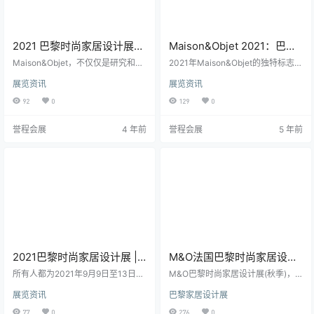
2021 巴黎时尚家居设计展：
Maison&Objet 2021：巴
Maison&Objet，专注于专业
黎，用一双新的眼睛设计
Maison&Objet，不仅仅是研究和趋
2021年Maison&Objet的独特标志：
人士
势，也是一个（数字）学院，以促
回归实体展览，并分析“理想发展”的
展览资讯
展览资讯
进商业和互动的机会。 以卓越的设
可能解决方案。9月9日至13日在巴
计和装饰的巴黎时尚家居设计盛会
黎的巴黎设计周巡回演出。 用热情
92
0
129
0
落下帷幕，并带来了一些重要的新
和开放的心态重新思考我们的日常
突破。 从众多参展商和参观者的出
生活。这是即将于9月9日至13日在
誉程会展
4 年前
誉程会展
5 年前
席情况来看，今年九月，Maison&O
巴黎举行的Maison&Objet展览的开
bjet取得了骄人的成绩。 巴黎设计
幕场地，再次出席，并决定在前所
周的巡回，举办了各种各样的活
未有的全球形势下研究设计的作
动、开幕式、展示和装置，当然发
用。健康危机在使用、运输、消
挥了它的作用，作为整个城市对巴
费、工作甚至休闲等方面对社会的
黎北维勒班主要展示的伴奏。…
日常生活方式提出…
2021巴黎时尚家居设计展 |
M&O法国巴黎时尚家居设计
Maison＆Objet 2021
展介绍
所有人都为2021年9月9日至13日在
M&O巴黎时尚家居设计展(秋季)，
巴黎北维勒潘特展览中心举办的202
作为欧洲三大著名家居博览会之
展览资讯
巴黎家居设计展
1巴黎时尚家居设计展（Maison&Ob
一，巴黎时尚家居设计展的至大魅
jet） 做好了准备。 Maison＆Objet
力就在于它能够及时展现国际家居
77
0
276
0