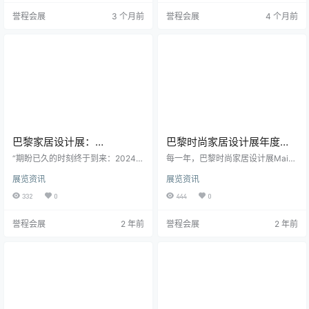
点： 巴黎北维勒班展览中心 主办单
议： 1月场 → 看趋势（年度风向
誉程会展
3 个月前
誉程会展
4 个月前
位： 法国SAFI集团 组团单位： 深圳
标） 9月场 → 做选品（更偏商业成
誉程会展策划部 【展会简介】 法国
交） 🎯 二、观展你…
巴黎时尚家居装饰设计展览会（Mai
son&Objet ）是全球家居装饰设计…
巴黎家居设计展：
巴黎时尚家居设计展年度设
Maison&Objet 2024带你走
计师Mathieu Lehanneur的
“期盼已久的时刻终于到来：2024年
每一年，巴黎时尚家居设计展Maiso
进设计新纪元
1月的Maison&Objet巴黎家居设计
OUTONOMY革新之旅
n&Objet，一个备受瞩目的国际设计
展览资讯
展览资讯
展以一场银装素裹的雪景拉开帷
与装饰活动，都会授予一名杰出的
幕！欢迎来到Maison&Objet有史以
设计师年度设计师的称号。而在即
332
0
444
0
来最具庆祝意味的一届展览！无论
将于2024年1月举行的展览中，聚
是享誉全球的设计大师，还是新兴
光灯将照亮杰出的Mathieu Lehann
誉程会展
2 年前
誉程会展
2 年前
的设计新星，都齐聚一堂，共同揭
eur，以及他对卓越的不懈追求 。
幕最新、最激动人心的流行趋势，
设计师Mathieu Lehanneur 的创造
庆祝这个博览会的第30个年头 - 你
才华巧妙地将设计、艺术、科学和
加入了吗？ Maison&Objet巴黎家居
技术相互交织。他是一个具有远见
设计展一直以来都是设计界的重…
卓识的人，一直在设计领域不断挑
战可能…