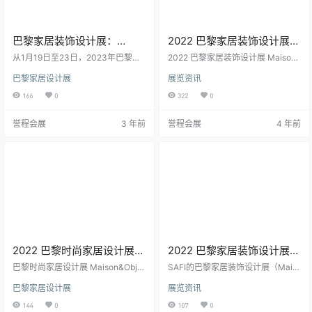
巴黎家居装饰设计展：
2022 巴黎家居装饰设计展：
Maison&Objet 2023，创意
Maison&Objet，一个值得探
从1月19日至23日，2023年巴黎家
2022 巴黎家居装饰设计展 Maison
天文台
居装饰设计展春季版将是一个充满
索的世界
&Objet 于 3 月 24 日至 28 日在巴
巴黎家居设计展
展览资讯
活力和创意的时刻：Maison&Obje
黎的展览公园（Paris-Nord Villepin
t，一个展览会，也是一个非常活跃
te）举行，这是室内装饰领域最重要
166
0
322
0
的趋势研讨会，涉及许多非常及时
的展会之一。拥有 1,785 家参展商、
的话题。 2229家参展商，包括700
展览和特殊装置，以及精彩的交流
誉程会展
3 年前
誉程会展
4 年前
家首次参展(截至12月13日)，分为1
和讲座节目。 Maison&Objet（巴黎
4个部分，对应于市场领域，也与游
家居装饰设计展）不仅仅是一个贸
客的需求相对应。三个空间用于探
易展览会。这是一个分享经验和探
索三种趋势，所有空间都以展会期
索装饰、设计、家具、面料、香
间展示的产品进行叙述。一个由38
水、…
次会面和会议组成的计划…
2022 巴黎时尚家居设计展：
2022 巴黎家居装饰设计展：
巴黎，设计与城市
Maison&Objet Paris 延期
巴黎时尚家居设计展 Maison&Objet
SAFI的巴黎家居装饰设计展（Mais
又回来了，这是一个以家具和装饰
on&Objet）将于2022年3月24日举
巴黎家居设计展
展览资讯
为重点的展会，推出了一项新举
行。 “为了避免出现风险情况，并致
措：一项计划/行程遍布整个城市。
力于尽一切努力确保参展商、买家
144
0
107
0
一条通过陈列室、画廊和特殊场所
和指定者获得最佳投资回报，因此S