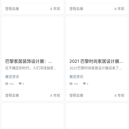
映射“made in Paris”的创造力的途
AFI决定将下一届Maison&Objet贸
誉程会展
4 年前
誉程会展
4 年前
径，一个有待发现的世界。 世界上
易活动推迟到2022年3月24日至28
很少有城市，在魅力方面可以与巴
日。在此期间，我们希望看到情况
黎相媲美，它不仅为当地居民提供
有所改善。” 这是SAFI最近发布的信
了魅力，也为每天聚集在街道和广
息，是在新一波新冠肺炎疫情下，
场上的数百万游客提供了魅力。Vill
多个国际国家采取了大量限制…
e Lu…
巴黎家居装饰设计展：
2021 巴黎时尚家居设计展：
Maison&Objet 看到了一种
Maison&Objet，有限但积极
在不确定的时代，人们寻找独家
2021巴黎时尚家居设计展迎来了比
趋势 – 对奢侈品的向往
的、独特的商品和体验。巴黎的Mai
预期更多的参与者，有 48,000 名
展览资讯
展览资讯
son&Objet 以“新奢侈品：从超级奢
买家和数量惊人的外国客人。 Mais
侈品到lux populis”为主题对这一现
on&Objet 2021秋季版回归几乎正常
154
0
133
0
象进行了调查。 在有限但积极的秋
状态。该活动于9月9日至13日在巴
季更新之后，Maison&Objet承诺将
黎-北维勒品特展览中心举行，在出
誉程会展
4 年前
誉程会展
4 年前
于2022年1月20日至24日在巴黎No
席人数、联系和商业交流方面取得
rd Villepinte冬季推出一款名为New
了超出预期的成绩。 尽管有旅行限
Luxury: from uber Luxury to lux po
制，但展会还是迎来了48,000名买
pu…
家，其中28%的外国人感到惊讶，
其中包括500名美国行业专业人士。
虽然采取了…