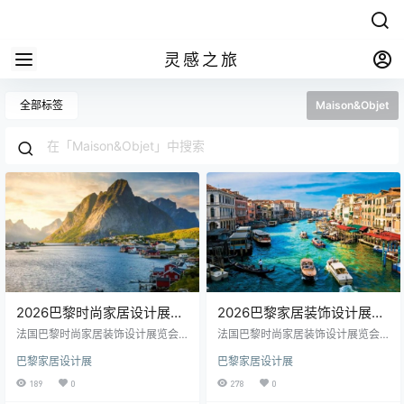
灵感之旅
全部标签
Maison&Objet
2026巴黎时尚家居设计展门
2026巴黎家居装饰设计展价
票|行程五：巴黎观展+北欧
格|行程四：巴黎观展+意大
法国巴黎时尚家居装饰设计展览会
法国巴黎时尚家居装饰设计展览会
三国11天峡湾探索之旅
MAISON&OBJET 展会名称： 法国
利10天文艺复兴之旅
MAISON&OBJET 展会名称： 法国
巴黎家居设计展
巴黎家居设计展
巴黎时尚家居装饰设计展览会 MAIS
巴黎时尚家居装饰设计展览会 MAIS
ON&OBJET 举办时间： 春季2026
ON&OBJET 举办时间： 春季2026
189
0
278
0
年01月15-19日& 秋季2026年09月1
年01月15-19日& 秋季2026年09月1