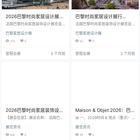
2026巴黎时尚家居设计展报
巴黎时尚家居设计展行
名|行程一：巴黎家居装饰设
程|2026巴黎家居装饰设计展
法国巴黎时尚家居装饰设计展览会
法国巴黎时尚家居装饰设计展览会
计展纯观展7天
MAISON&OBJET 展会名称： 法国
观展报名_价格_门票
MAISON&OBJET 展会名称： 法国
巴黎家居设计展
巴黎家居设计展
巴黎时尚家居装饰设计展览会 MAIS
巴黎时尚家居装饰设计展览会 MAIS
ON&OBJET 举办时间： 春季2026
ON&OBJET 举办时间： 春季2026
316
0
64
0
年01月15-19日& 秋季2026年09月1
年01月15-19日& 秋季2026年09月1
0-14日 举办周期： 一年两届 举办
0-14日 举办周期： 一年两届 举办
誉程会展
3 个月前
誉程会展
3 个月前
地点： 巴黎北维勒班展览中心 主办
地点： 巴黎北维勒班展览中心 主办
单位： 法国SAFI集团 组团单位： 深
单位： 法国SAFI集团 组团单位： 深
圳誉程会展策划部 （一）巴黎时尚
圳誉程会展策划部 法国巴黎时尚家
家居设计盛会 法国巴黎时尚家居设
居设计展（Maison&O…
计…
2026巴黎时尚家居装饰设计
Maison & Objet 2026：巴
展览会(秋季)举办时间_地点_
黎时尚家居设计展观展攻略
【展会信息】 展会名称： 法国巴黎
📅 一、2026时间 & 地点（重点） 🗓
门票_简介
时尚家居装饰设计展览会 MAISON&
两场（每年两届） 1月场：2026年1
展览资讯
展览资讯
OBJET 举办时间： 春季2026年01
月15日–19日 9月场：2026年9月10
月15-19日& 秋季2026年09月10-1
日–14日 📍 地点 巴黎北郊：Paris N
545
0
98
0
4日 举办周期： 一年两届 举办地
ord Villepinte 展览中心 👉 行业建