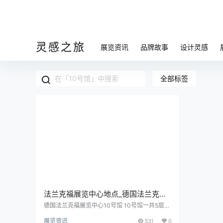
灵感之旅
展览资讯
品牌故事
设计灵感
全部标签
法兰克福展览中心地点_德国法兰克福
展览馆10号馆介绍
德国法兰克福展览中心10号馆 10号馆一共5层，
除了商店，餐厅区，会议室和停车位外，加起来
展览资讯
531
0
拥有超过52,000平方米的活动展览空间。 10号