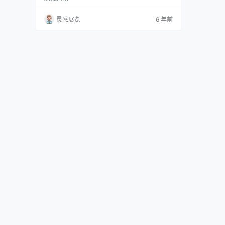
展厅位于展览中心的西侧，通过Via Mobile移动
人行道与11号展厅，Portalhaus和Galleria相
灵感展览
6 年前
连。 10号馆的特点 五个楼层，面积达52,000平
方米 自然光线可分隔的会议室 大楼内有250个停
车位 餐厅和其他餐饮站 10号馆一览 Level…