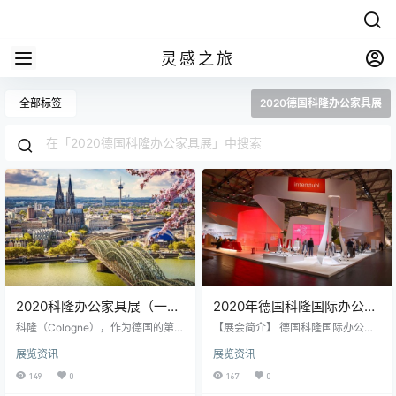
灵感之旅
全部标签
2020德国科隆办公家具展
2020科隆办公家具展（一）|
2020年德国科隆国际办公家
德国科隆办公家具展观展报
具及设备展览会简介
科隆（Cologne），作为德国的第四
【展会简介】 德国科隆国际办公家
名_行程
大城市，科隆以重工业闻名。坐落
具及设备展览会（Orgatec）作为全
展览资讯
展览资讯
于莱茵河畔的科隆既保留了古罗马
球办公家具领域顶级贸易展览会，
的历史气息，却又充满现代化的设
凭借其显著的国际视野和一流的观
149
0
167
0
计和时尚感。由于科隆大教堂(Köln
众素质，Orgatec展不断巩固其作为