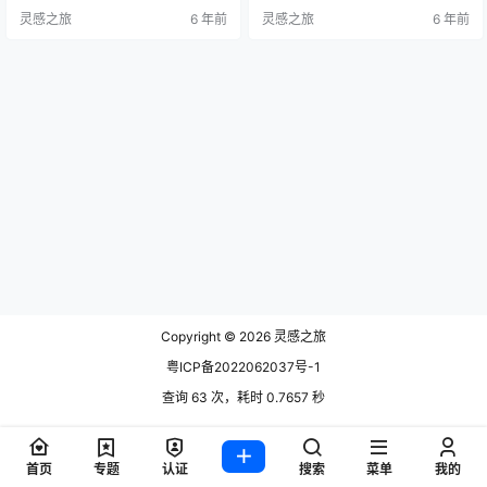
er Dom)的缘故，科隆无疑是德国最
世界办公家具领域的顶级贸易展览
灵感之旅
6 年前
灵感之旅
6 年前
著名的旅游城市之一，每天都接待
会的地位，并不断为该行业的持续
着无数的游客。她是北威州最大的
发展和投资前景注入新的动力。Org
城市，也是莱茵地区的经济文化和
atec展被各类专业人士誉为有助于
历史中心。雄伟的科隆大教堂是世
拓展业务和沟通交流的国际性平
界上第三大的哥特式教堂，是中世
台。 Orgatec致力于展示新的办公
纪哥特式建筑的典范。157米高的钟
理念，针对现代办公结构带来的挑
楼双塔，也令其…
战，为贸…
Copyright © 2026
灵感之旅
粤ICP备2022062037号-1
查询 63 次，耗时 0.7657 秒
首页
专题
认证
搜索
菜单
我的