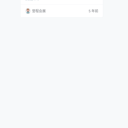
颖性中，由策展人Aric Chen构思的Design Mia
mi / Podium设计展，由57位设计师创作的139件
誉程会展
5 年前
作品，从历史文物到当代作品，都展现了对美国
主题的多元化和包容性。主题旨在展示美国的不
同方面，从美洲原住民到黑人生活问题运动。 所
有展出的…