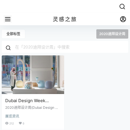
灵感之旅
全部标签
2020迪拜设计周
Dubai Design Week
2020：迪拜设计周必看活动
2020迪拜设计周(Dubai Design We
ek 2020)于11月9日至14日在迪拜
展览资讯
设计区（d3）举行，中东最重要的
创造力设计盛会；为期一周的演
212
0
讲，展览，装置，研讨会和讲座。