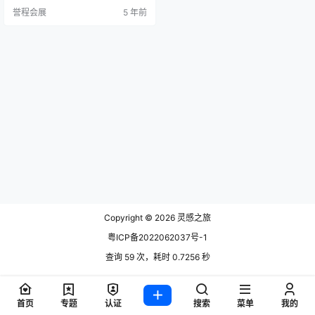
今年，第六届迪拜设计周(Dubai De
誉程会展
5 年前
sign Week)展览会提供了一个混合
虚拟现实计划，一个重塑我们生活
世界的平台，并反思设计师在制定
解决方案以应对艰难的后世时代中
的战略作用。大流行时代，这里是
不容错过的活动。 …
Copyright © 2026
灵感之旅
粤ICP备2022062037号-1
查询 59 次，耗时 0.7256 秒
首页
专题
认证
搜索
菜单
我的