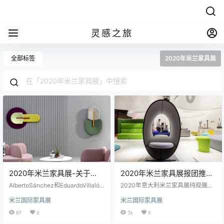
灵感之旅
全部标签
2020年米兰家具展
2020年米兰家具展-关于
2020年米兰家具展报团推荐
MUT设计
灵感之旅：意大利米兰展纯
AlbertoSánchez和EduardoVillalón
2020年意大利米兰家具展纯观展行
（又名MUT Design）都是Imm Col
观展行程
程安排 Day1：香港 -- 米兰 于指定
米兰国际家具展
米兰国际家具展
ogne装置的资深人士：他们对家的
时间在香港机场集中，在领队的带
想法的诠释。在那里，mut设计就像
领下办理登机牌，乘搭国际航班前
87
0
76
0
他们为众多家具公司创建的项目一
往意大利米兰。 Day2：米兰 --新