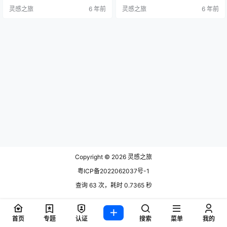
样，他们表达了西班牙，或者说是
米兰国际展览中心（观展） 抵达
灵感之旅
6 年前
灵感之旅
6 年前
巴伦西亚人对现代生活方式的看
后，前往新米兰国际展览中心，参
法。 您在2010年的SaloneSatellite
观2020年意大利米兰国际家具展。
中展示了自己的第一个系列。在第
晚餐后，返回酒店休息。 Day3：米
三次参加的2012年，Wallpaper杂志
兰 --新米兰国际展览中心（观展）
选择您参加特…
早餐后，专车送往米兰国际家具展
馆，参观2020年意大利米兰国…
Copyright © 2026
灵感之旅
粤ICP备2022062037号-1
查询 63 次，耗时 0.7365 秒
首页
专题
认证
搜索
菜单
我的