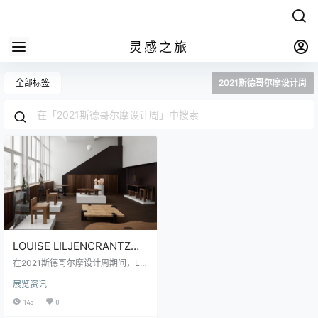
灵感之旅
全部标签
2021斯德哥尔摩设计周
LOUISE LILJENCRANTZ推
出VEERMAKERS设计品牌
在2021斯德哥尔摩设计周期间，Lilj
encrantz Design和KFK Cabinet-M
展览资讯
akers展示了他们最新的合作项目Ve
ermakers, Veermakers是一个设计
145
0
品牌，“品质和永恒的设计成为中