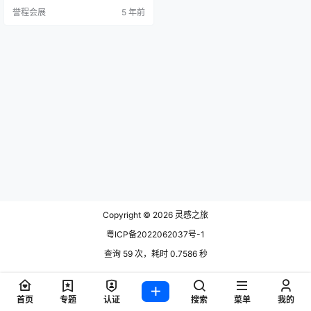
心”，通过精心制作高级家具而毫不
誉程会展
5 年前
妥协。 Veermakers的第一个系列在
斯德哥尔摩公关公司Grand Relation
s的工作室由Louise Liljencrantz策
划的展览中展…
Copyright © 2026
灵感之旅
粤ICP备2022062037号-1
查询 59 次，耗时 0.7586 秒
首页
专题
认证
搜索
菜单
我的