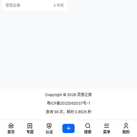
数字日”的定向数字产品进行补充。
誉程会展
5 年前
由于合并，事件的新日期和混合特
征，在当前的大流行条件下，将为
整个行业带来新的业务增强协同效
应。 最近几周再次发生的B2B事件
已证明一件事：可以使用全面的安
全概念成功实施贸易展览会…
Copyright © 2026
灵感之旅
粤ICP备2022062037号-1
查询 59 次，耗时 0.8525 秒
首页
专题
认证
搜索
菜单
我的