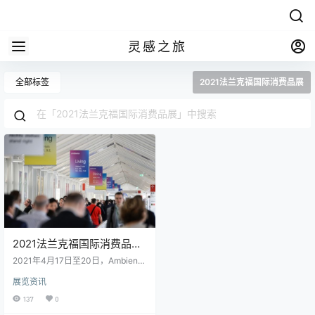
灵感之旅
全部标签
2021法兰克福国际消费品展
2021法兰克福国际消费品
展：Ambiente将与法兰克福
2021年4月17日至20日，Ambient
展览的消费品组合在一起
e，Christmasworld和Paperworld
展览资讯
贸易展览会将作为联合活动以一次
国际盛会的形式在美因河畔法兰克
137
0
福举行。此现场活动将通过“消费品