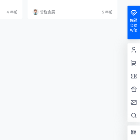
acaux P
题！才华横溢的英国设计师汤姆·迪克森（Tom D
他们的新家
ixon）实际上参加了现在在米兰举行的设计周，
4 年前
誉程会展
5 年前
中表现出
并在4月13日的相遇，谈话和数字活动中以全息
史以来第一
图的形式出现，这一天将标志着Salone del Mob
解锁
连接起来。
ile-米兰家具展的开幕（推迟到9月）。 对于To
会员
m Dixon和他…
权限