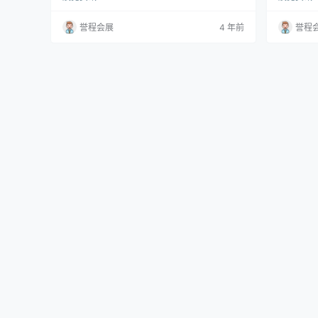
ova在为意大利家具品牌Driade设计Totoro系列
tion系
时的想法。 该系列以宫崎骏自编自导的电影《M
有清新的
誉程会展
4 年前
誉程
y Neighbor Totoro》中的Totoro命名，包括一张
3D打印的Flo
全软垫椅子、扶手椅、三人座沙发和三张咖啡
pin V
桌，其特点是柔软的圆形曲线、异想天开的轮廓
被冻结。
和优雅的线条…