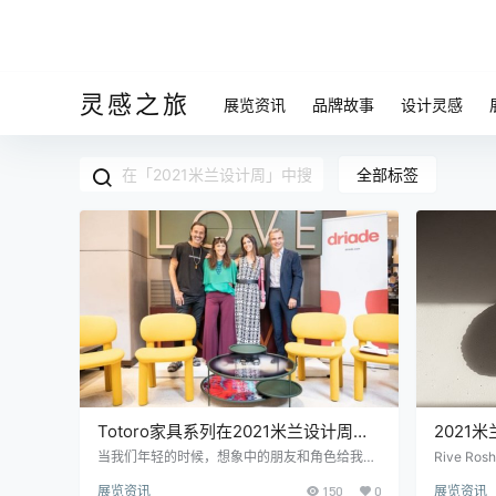
灵感之旅
展览资讯
品牌故事
设计灵感
全部标签
Totoro家具系列在2021米兰设计周期
2021米
间亮相
探索他们的
当我们年轻的时候，想象中的朋友和角色给我们
Rive 
的生活带来了如此多的欢乐和魔力，但有时候，
闻名，以创
展览资讯
150
0
展览资讯
我们需要他们回来。这是设计师Kateryna Sokol
间，Rive