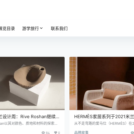
展览目录
游学旅行
联系我们
兰设计周：Rive Roshan继续
HERMÈS家居系列于2021米
Sand in Motion系列
亮相
Roshan以其对颜色、质地和材料的探索而
从不走弯路的爱马仕（HERMÈS）在2
造原始之美。 在2021米兰设计周期
设计周上又进行了一次出色的展示。
84
0
品牌故事
 Roshan设计工作室推出了Sand in Mo
侈品牌接管了布雷拉(Brera)著名的La P