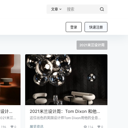
文章
登录
快速注册
2021米兰设计周
兰设计周
2021米兰设计周：Tom Dixon 和他的
全息图在米兰的24小时
021米兰
这位出色的英国设计师Tom Dixon用他的全息图
这个法国奢
参加了2021米兰设计周，并亲自参与了整个城市
196
0
展览资讯
114
0
elota场
的演讲和活动。 旅行是不可能的吗？那么没问