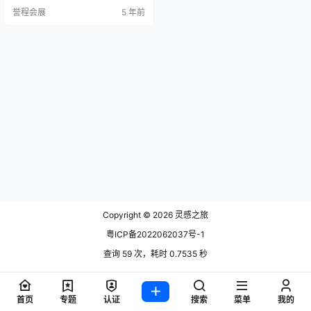
计节是北欧最大的设计节，将突出
誉程会展
5 年前
强调后疫情世界的实践、创新和合
作的设计项目。 今年DDW设计节的
首要主题是“The Greater Numbe
r”，这是对我们在大流行后的未来的
探索以及对反思和变革的呼吁。
“我…
Copyright © 2026
灵感之旅
粤ICP备2022062037号-1
查询 59 次，耗时 0.7535 秒
首页
专题
认证
搜索
菜单
我的