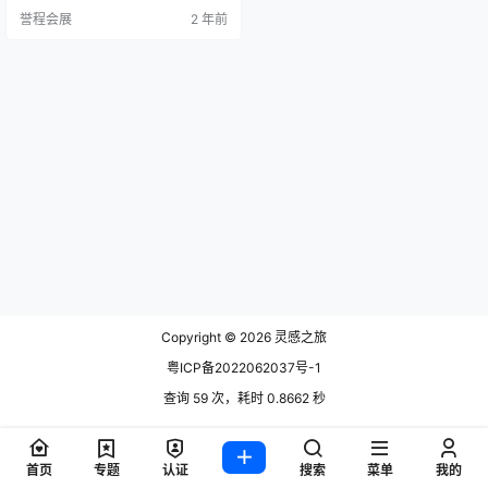
术和设计趋势。 在法兰克福灯光照
誉程会展
2 年前
明展的展厅3.0，您可以期待以下令
人印象深刻的参展商，绝对不容错
过： BEGA：BEGA以其创新的照明
解决方案而闻名。他们的设计师一
直致力于为室内和室外空间提供高
品质的照明设备，为您的环境增添
光彩。…
Copyright © 2026
灵感之旅
粤ICP备2022062037号-1
查询 59 次，耗时 0.8662 秒
首页
专题
认证
搜索
菜单
我的