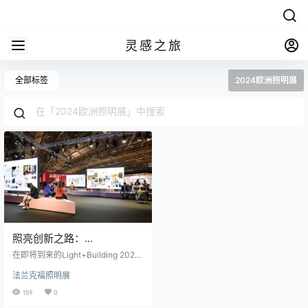
灵感之旅
全部标签
2024欧洲照明展
照亮创新之路：
Light+Building 2024 展厅
在即将到来的Light+Building 2024
3.0参展商
展览会上，您将有机会亲身体验到
法兰克福照明展
来自众多令人印象深刻的参展商的
最新照明创新。展览会将为您打开
159
0
照明行业的大门，揭示最前沿的技