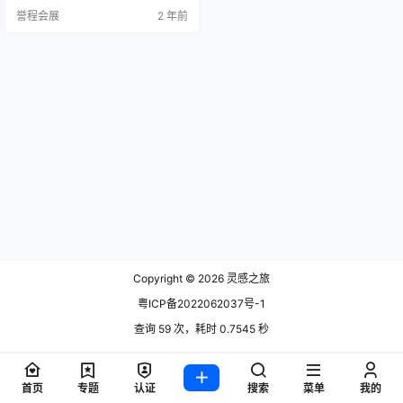
引力的体验，汇聚了全球最新、最
誉程会展
2 年前
令人兴奋的建筑技术和创新。 展会
规模 首先，让我们谈谈Light + Buil
ding 2024的规模。这个令人瞩目的
展会将占据巨大的展览场地，为数
千名专业人士和行业爱好者提供一
个探索和交流的平台…
Copyright © 2026
灵感之旅
粤ICP备2022062037号-1
查询 59 次，耗时 0.7545 秒
首页
专题
认证
搜索
菜单
我的