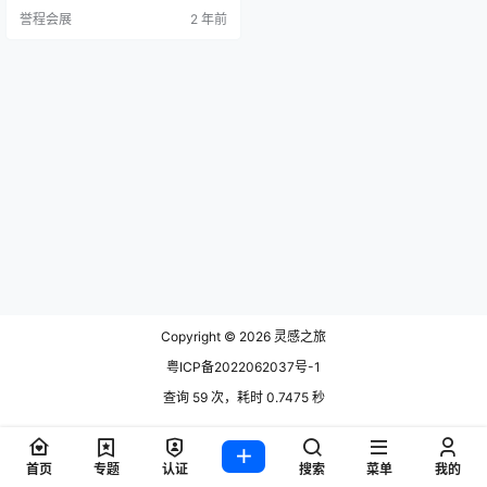
该展览聚焦于商业、网络和灵感，
誉程会展
2 年前
为国际室内行业提供了一个独特的
平台，同时也是进入欧洲家居市场
的中心枢纽。无论您是初创企业的
创新解决方案还是已经成为市场领
导者的高端设计，imm cologne都是
行业产品和服务的全方位展示窗
口。 im…
Copyright © 2026
灵感之旅
粤ICP备2022062037号-1
查询 59 次，耗时 0.7475 秒
首页
专题
认证
搜索
菜单
我的