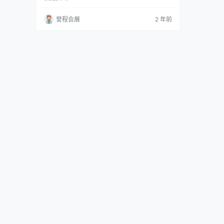
商数量：本届展会共有1,531家参展商，来自46
个国家和地区。这表明该展会具有全球吸引力，
誉程会展
2 年前
为业内各方提供了展示和交流的机会。 展览内
容：展会内容涵盖了建筑技术和照明领域的创
新。特别关注的领域包括电气工程、家居与楼宇
自动化、可再生能源以及照明控制技术…