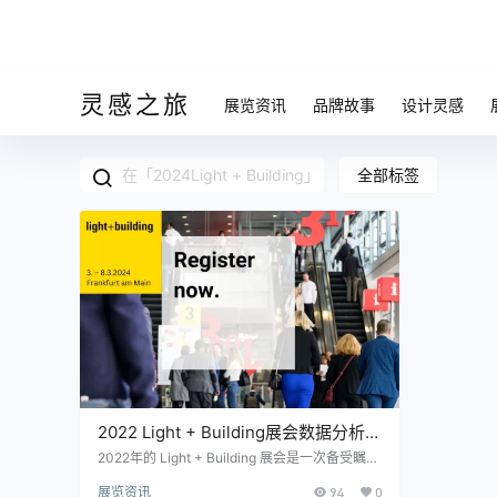
灵感之旅
展览资讯
品牌故事
设计灵感
全部标签
2022 Light + Building展会数据分析与
2024年观展邀请
2022年的 Light + Building 展会是一次备受瞩目
的国际盛会，吸引了来自全球各地的专业观众和
展览资讯
94
0
参展商。以下是对该展会的关键数据分析： 参展