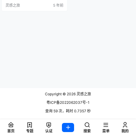
感体验。预期的行为伴随着一种温
灵感之旅
5 年前
暖的感觉，而Gwilt想抓住那种感
觉。灯罩的外部具有在几何基体上
分层的涟漪效果，而双重暴露的扩
散器则确保了对声明件的广泛使
用。实验静态物体以模拟运动是Gwi
lt正在进行的重点之一。Encore目…
Copyright © 2026
灵感之旅
粤ICP备2022062037号-1
查询 59 次，耗时 0.7357 秒
首页
专题
认证
搜索
菜单
我的