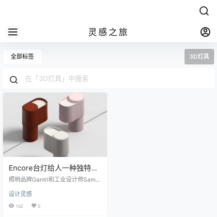
灵感之旅
全部标签
3D灯具
Encore台灯给人一种独特的
感觉
照明品牌Gantri和工业设计师Sam G
wilt发布了一种台灯，其灵感来源不
设计灵感
太可能：窗帘。以植物为基础的3D
打印Encore可以探索灯光的效果以
142
0
及演出前提升剧院幕帘所带来的情