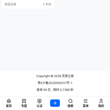
以13种中性色调展示了该品牌色彩
誉程会展
5 年前
组合中较柔和的一面。这些自然的
色调通过让连接和隐私在共享空间
中共存而带来舒适感。 3form设计
副总裁Christian Darby表示：“作为
人类，我们很自然地希望地球稳定
下来。无论是羽毛，树皮还是柳条…
Copyright © 2026
灵感之旅
粤ICP备2022062037号-1
查询 59 次，耗时 0.7385 秒
首页
专题
认证
搜索
菜单
我的