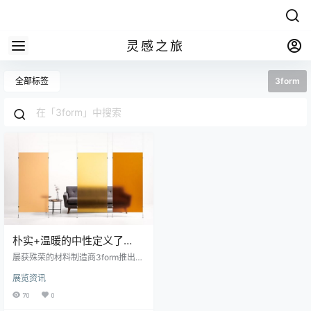
灵感之旅
全部标签
3form
朴实+温暖的中性定义了
3form的2021年设计系列
屡获殊荣的材料制造商3form推出了
一条令人兴奋的全新系列，欢迎采
展览资讯
用大地色调的阴影，以探索色彩与
自然光之间的关系。从灰白色和冷
70
0
灰色到尘土蓝色，“ 2021设计系列”