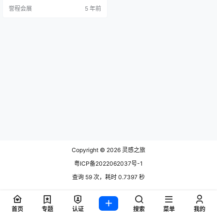
vatori设计的浴室陈设品系列中，没
誉程会展
5 年前
有选择一个更具吸引力的名字，这
是与托斯卡纳公司的最初合作。实
际上，生命的物质性和精神性的“呼
吸”以其精美和美丽的形式出现在Ani
ma系列的作品中。 浴缸，镜…
Copyright © 2026
灵感之旅
粤ICP备2022062037号-1
查询 59 次，耗时 0.7397 秒
首页
专题
认证
搜索
菜单
我的