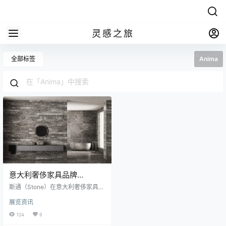
灵感之旅
全部标签
Anima
意大利奢侈家具品牌
Anima：精神变得重要
斯通（Stone）在意大利奢侈家具品
牌-Anima系列中获得了精神和感官
展览资讯
上的印记，从而标志着加拿大二人
组Yabu Pushelberg和Salvatori之
124
0
间的合作。 Yabu Pushelberg为Sal