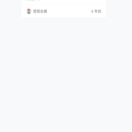
房骨架，而是继续推进他们自己的系统，其中包
括他们最新的标准抽屉。 Aspekt Office 的年轻
誉程会展
4 年前
设计师在居家办公时代的背景下成长，创造了一
种永恒的厨房设计，带有微妙的家庭办公感觉。
纹理涂料提供了深度和尺寸的融合材料，包括放
在木制正面的…