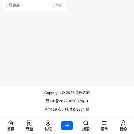
仪式中逗留更长时间。 适用于商业
誉程会展
5 年前
和住宅用途的Assemble是Astra Wal
ker的最新系列之一-彰显灵活性，
工艺和高品质设计。它是2020年开
发的25个设计中缩小的三个新概念
之一。具有多种表盘选项，包括滚
花，簧片，长笛和圆形表盘，…
Copyright © 2026
灵感之旅
粤ICP备2022062037号-1
查询 59 次，耗时 0.8854 秒
首页
专题
认证
搜索
菜单
我的