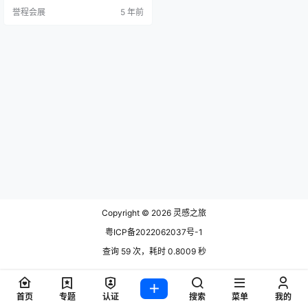
汽车行业产生的废物中得到的回收
誉程会展
5 年前
聚丙烯制成。获得专利的材料几乎
不包括所有“原始或新”材料，并且在
使用后可以100％再次使用。这样，
钟椅便形成了几乎封闭的物料循
环。 “我们的目标是用最少的材料开
发出高质量的椅子，…
Copyright © 2026
灵感之旅
粤ICP备2022062037号-1
查询 59 次，耗时 0.8009 秒
首页
专题
认证
搜索
菜单
我的