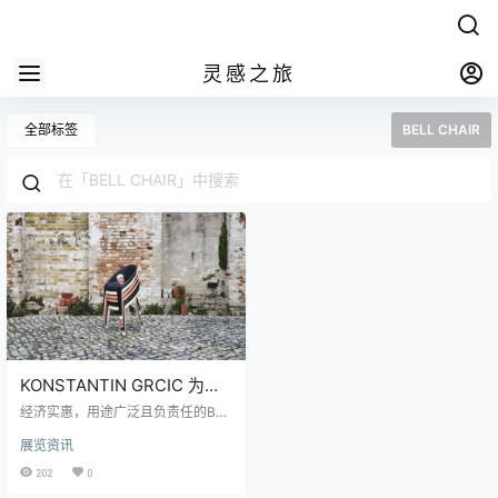
灵感之旅
全部标签
BELL CHAIR
KONSTANTIN GRCIC 为
MAGIS设计的BELL CHAIR
经济实惠，用途广泛且负责任的BEL
由工业废料制成
L CHAIR，康斯坦丁·格里奇（Konst
展览资讯
antin Grcic）和麦吉斯（Magis）开
发了一种现代整体式椅子，该椅子
202
0
完全由Magis自己的家具生产和当地