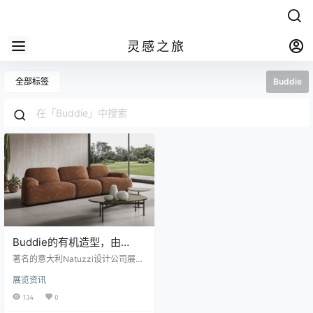
灵感之旅
全部标签
Buddie
Buddie的有机造型，由
Mauro Lipparini为Natuzzi
著名的意大利Natuzzi设计公司展示
设计
了其2021年系列“和谐之环”的预
展览资讯
展，该概念将品牌所有新产品联系
在一起。圆是和谐的象征，象征着
134
0
对平衡和完美的追求。但对于Natuz