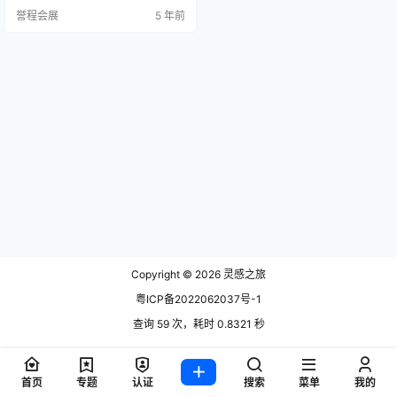
zi来说，circle也是一个聚集和赞美
誉程会展
5 年前
美丽的地方，一个理想而包容的空
间，一个对品牌灵魂的不同诠释可
以相互作用的空间。 BUDDIE-设
计：Mauro Lipparini 有机形状转变
为多功能和无限模块化的形式，三
维马赛克结合并释放…
Copyright © 2026
灵感之旅
粤ICP备2022062037号-1
查询 59 次，耗时 0.8321 秒
首页
专题
认证
搜索
菜单
我的