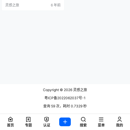
ogensen最受认可的作品是在他与Fr
灵感之旅
6 年前
edericia首席执行官Andreas Grave
rsen的合作与友谊中发展起来的。
伯格·摩根森（BørgeMogensen）是
为丹麦设计奠定家具文化基础的先
驱者之一。他毕生的…
Copyright © 2026
灵感之旅
粤ICP备2022062037号-1
查询 59 次，耗时 0.7329 秒
首页
专题
认证
搜索
菜单
我的