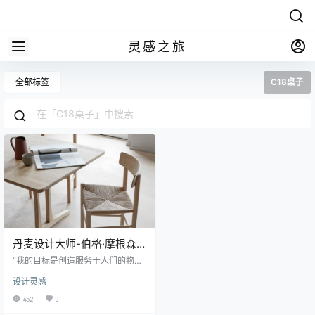
灵感之旅
全部标签
C18桌子
丹麦设计大师-伯格·摩根森
（BorgeMogensen）
“我的目​​标是创造服务于人们的物
品，并赋予他们主导作用，而不是
设计灵感
强迫他们适应这些物品” BørgeMog
ensen（1914-1972）是塑造丹麦现
452
0
代设计最有影响力的设计师之一，M