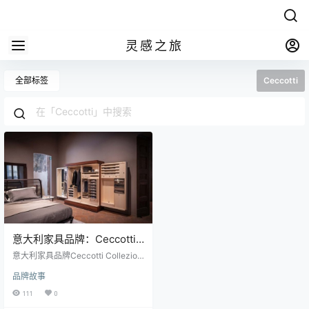
灵感之旅
全部标签
Ceccotti
意大利家具品牌：Ceccotti
的绅士精神
意大利家具品牌Ceccotti Collezioni
和Poltrona Frau之间的协同作用在
品牌故事
位于托伦蒂诺的公司的米兰空间开
始，展示绅士衣柜。 由Guglielmo U
111
0
lrich在一个多世纪前设计，然后被