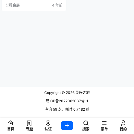
设计史遗忘，由Ceccotti Collezioni
誉程会展
4 年前
重新发现和更新，绅士是“luxury wa
rdrobe”的缩影，是绝对美丽的收藏
家的独特创作，与风格和性格完全
和谐来自Cascina的公司。 …
Copyright © 2026
灵感之旅
粤ICP备2022062037号-1
查询 59 次，耗时 0.7482 秒
首页
专题
认证
搜索
菜单
我的