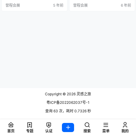
e Digital（为期三周的在线活动，与
E在国际放映中拥有主要实力。来自
誉程会展
5 年前
誉程会展
6 年前
9月20日至10月8日的实体表演同时
40个国家/地区的参展商中有三分之
进行）。实体展览的参展商也将参
一来自国外。2019年超过47％的业
加在线活动，旨在对这一活动进行
务存在-约50,000次访问-是国际业
补充；而不是代替现场表演。 CERS
务。尽管在过去的两个月中，在该
AIE 2021决定性地专注于意大利和
计划规定的2020年原定截止日期之
国际…
后，我们目睹了许多国家/…
Copyright © 2026
灵感之旅
粤ICP备2022062037号-1
查询 63 次，耗时 0.7326 秒
首页
专题
认证
搜索
菜单
我的