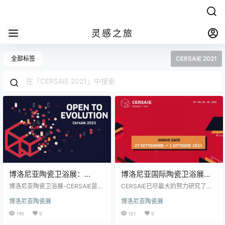
灵感之旅
全部标签
CERSAIE 2021
博洛尼亚陶瓷卫浴展：
博洛尼亚国际陶瓷卫浴展：
CERSAIE 2021返回博洛尼亚
CERSAIE被推迟到2021年
博洛尼亚陶瓷卫浴展-CERSAIE是世
CERSAIE已尽最大的努力研究了举
界上最大的瓷砖和浴室家具展览
办博洛尼亚国际陶瓷卫浴展览会的
博洛尼亚陶瓷展
博洛尼亚陶瓷展
会，将于2021年9月27日至10月1日
可能性，但必须认识到与Covid 19
返回博洛尼亚展览中心。 现在已经3
紧急情况有关的一般条件不允许实
190
0
121
0
8周年了，CERSAIE还宣布了Cersai
施而没法达到的质量标准。 CERSAI