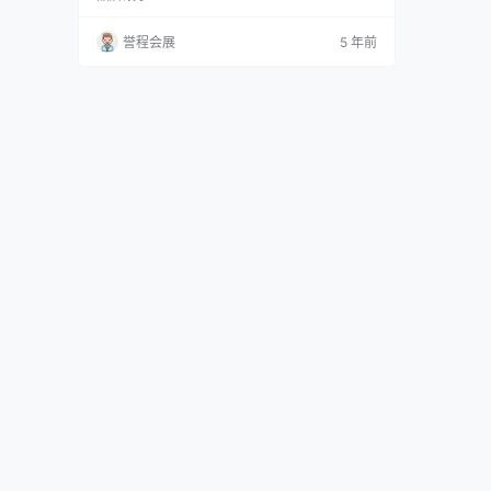
人的中心性。 “您就是设计，我们组成了字母”。
这是宣言中概述Lago思维关键要素的11个要点之
誉程会展
5 年前
一，此外，领导公司的Daniele Lago一直认为设
计是实现社会变革的工具，可用于调查和回应当
代生活的需求。 企业家设计的书架30mm和Lag
olinea…