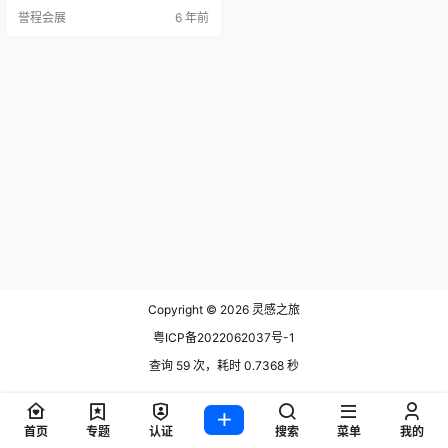
都代表着美丽，浮华和深情。有机
誉程会展
6 年前
形式和严格线性之间的平衡。 设计
师Jonathan Levien和Nipa Doshi提
出了这个项目，希望创造出真正独
特的产品。莱维恩解释说：“我在直
观，弯曲的雕塑形式旁边画出细
线。” “ N…
Copyright © 2026
灵感之旅
粤ICP备2022062037号-1
查询 59 次，耗时 0.7368 秒
首页
专题
认证
搜索
菜单
我的