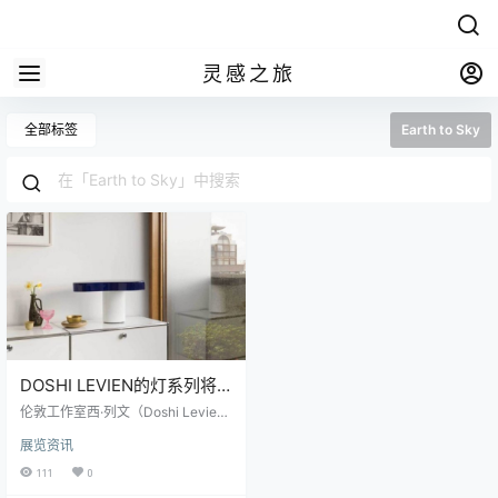
灵感之旅
全部标签
Earth to Sky
DOSHI LEVIEN的灯系列将
光与艺术带入房间
伦敦工作室西·列文（Doshi Levie
n）的《地球到天空》（Earth to Sk
展览资讯
y）是完全由自己制作的发光对象集
合，其功利性特征仅次于其雕塑方
111
0
面。七个手工制作的灯中的每一个