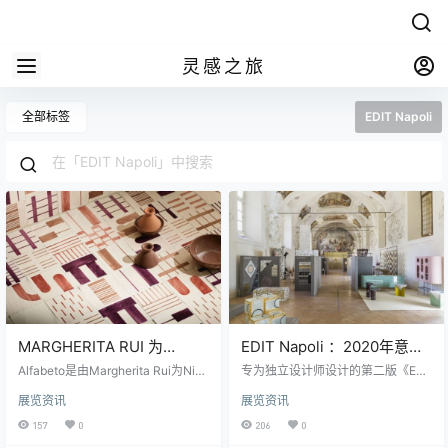
灵感之旅
全部标签
EDIT Napoli
MARGHERITA RUI 为
EDIT Napoli ：2020年意大
NINEFIFTY 设计的
利的第一个现场展览会
Alfabeto是由Margherita Rui为Nine
专为独立设计师设计的第二版《EDI
ALFABETO 瓷砖系列
fifty设计的一系列釉面手工陶土和熔
T Napoli》于2020年10月16日至18
展览资讯
展览资讯
岩瓷砖，是一组标识的选集，旨在
日在意大利那不勒斯举行。这个国
创造连续的图案，19种设计由汇聚
家在这个大流行时期的第一个现场
157
0
206
0
的线条组成，将表面转化为无穷无
展览会，是由策展人Domitilla Dard