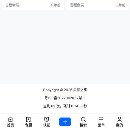
尽的图形组合。 Alfabeto重新创造
i，他是罗马MAXXI博物馆的设计策
誉程会展
4 年前
誉程会展
5 年前
了Caltagirone瓷砖的形式和颜色的
展人，建筑部门，和Emilia Petrucc
节奏，Alfabeto概念化了它们的线
elli，买家和企业家，与评估者Asse
条，从抽象到几何图案。这是对Nin
ssorato alla Cultura e al Turismo d
efifty总部所在城市的真正致敬 - Ni
el Comune …
nefifty…
Copyright © 2026
灵感之旅
粤ICP备2022062037号-1
查询 63 次，耗时 0.7463 秒
首页
专题
认证
搜索
菜单
我的