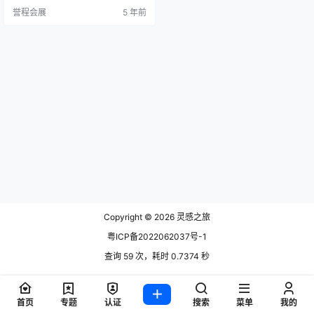
i，他是罗马MAXXI博物馆的设计策
誉程会展
5 年前
展人，建筑部门，和Emilia Petrucc
elli，买家和企业家，与评估者Asse
ssorato alla Cultura e al Turismo d
el Comune …
Copyright © 2026
灵感之旅
粤ICP备2022062037号-1
查询 59 次，耗时 0.7374 秒
首页
专题
认证
搜索
菜单
我的