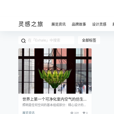
灵感之旅
展览资讯
品牌故事
设计灵感
全部标签
世界上第一个可净化室内空气的仿生吊
灯:Exhale枝形吊灯
照明是任何空间的基本组成部分：精心设计的照
明可以营造适当的氛围。但是，如果光还可以净
展览资讯
339
0
化空气呢？正是从这个前提开始，发明家朱利安·