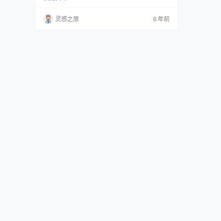
梅尔基奥里（Julian Melchiorri）设计了"Exhal
e"吊灯。 多年来，发明家和生物工程师朱利安·
灵感之旅
6 年前
梅尔基奥里（Julian Melchiorri）一直在探索生
物技术和仿生技术如何帮助净化城市空间乃至空
间站中的空气。 “ Exhale ”是…