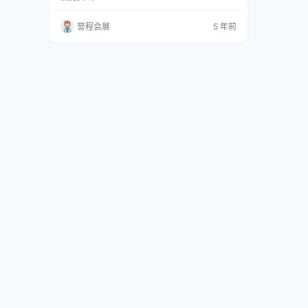
（FF Design），用于芬迪卡萨（Fendi Casa）
的业务发展，其中Design Holding为主要股东。
誉程会展
5 年前
该合资企业将由芬迪（Fendi）公司前负责欧洲
和中东地区的总裁阿尔贝托·达·帕萨诺（Alberto
Da Passano）担任首…