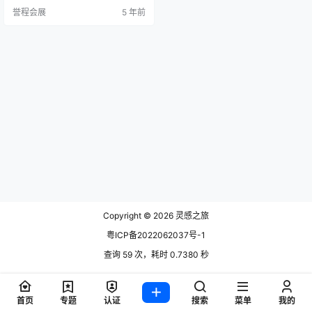
2日星期四揭幕，将展示8位加拿大
誉程会展
5 年前
设计师的新作品和独家作品：工作
室ZébulonPerron，Claste系列，D
avid Umemoto，Lambert＆Fils，L
oïcBar…
Copyright © 2026
灵感之旅
粤ICP备2022062037号-1
查询 59 次，耗时 0.7380 秒
首页
专题
认证
搜索
菜单
我的