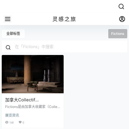
灵感之旅
全部标签
Fictions
加拿大Collectif
desCréateurs的Fictions虚
Fictions是由加拿大收藏家（Collec
拟展览
tif desCréateursCanadiens）创建
展览资讯
的身临其境的虚拟体验，由本人是
蒙特利尔人Nicolas Bellavance-Le
148
0
compte策划。该虚拟展览将于4月2