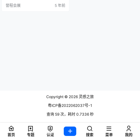
据它的名字，它的灵感来自于儿童
誉程会展
5 年前
海滩上的漂浮物，并允许个人以不
同的形式自由诠释。 灯体采用铝
制，上端有一个封闭的中心孔，可
以安装在任何瓶子上。桌子和地板
的版本也包括36厘米或120厘米的
钢基座，而天花板和墙壁的版本包
括适…
Copyright © 2026
灵感之旅
粤ICP备2022062037号-1
查询 59 次，耗时 0.7336 秒
首页
专题
认证
搜索
菜单
我的