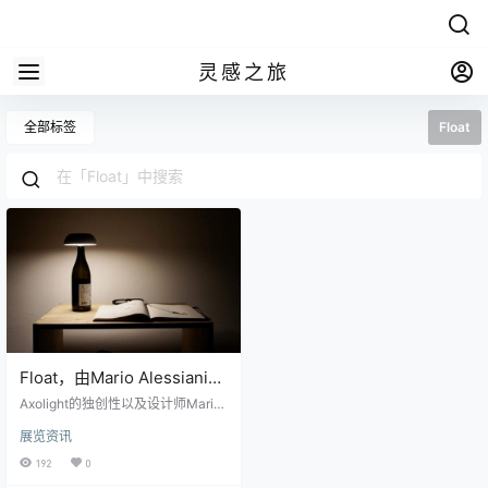
灵感之旅
全部标签
Float
Float，由Mario Alessiani为
Axolight设计的可转换便携
Axolight的独创性以及设计师Mario
式灯
Alessiani的创造力共同创造出了Flo
展览资讯
at灯，一种可在室外和室内使用的多
功能便携式灯，可用于不同的用
192
0
途：桌子、地板、悬架和墙壁。根