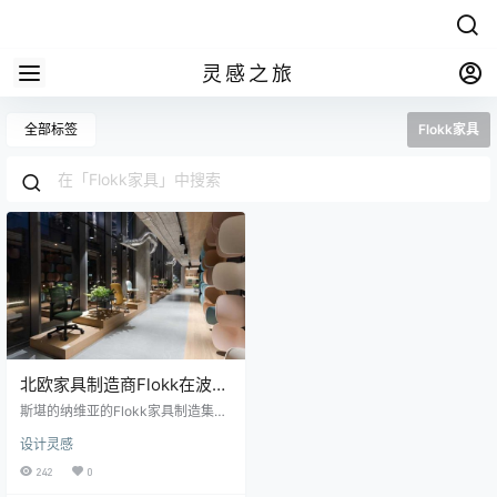
灵感之旅
全部标签
Flokk家具
北欧家具制造商Flokk在波兰
华沙开设的陈列室
斯堪的纳维亚的Flokk家具制造集团
与波兰制造商Profim合作，今年2月
设计灵感
份在华沙开设了第一家波兰陈列
室，由mode:lina studio设计。 陈列
242
0
室结合了功能最大化的内部装饰，