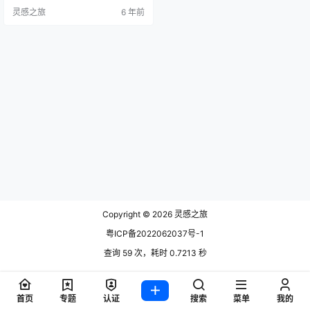
该陈列室内部装饰将成为工作，教
灵感之旅
6 年前
育和思想交流的工具，并具有可以
一眼看到北欧品牌的品质和独特设
计的空间。光线充足的工业场所为
所展示的产品提供了最佳背景，在
这里，领先的角色是壮观的中央装
置，其中包括一百多把椅子。彩色
马赛克是…
Copyright © 2026
灵感之旅
粤ICP备2022062037号-1
查询 59 次，耗时 0.7213 秒
首页
专题
认证
搜索
菜单
我的