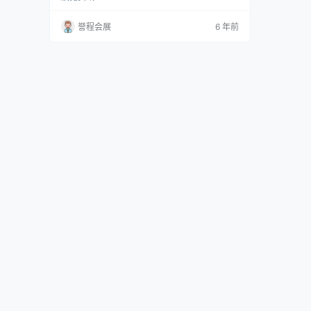
相当新的发现，但已通过可视化科幻电影和超级
英雄电影中的纳米技术，已进入主流认可。 另一
誉程会展
6 年前
方面，设计师 Syvatoslav Zbroy将这种结构调
整为舒适的多功能休闲椅。专为Odesd2设计的B
uckyball由六个球形结构组成，这些结构的布置
方式使您在转动椅子时都可…