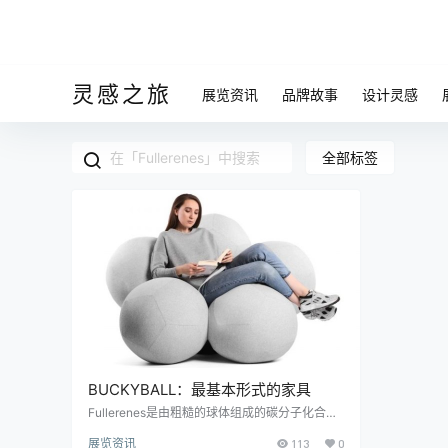
灵感之旅
展览资讯
品牌故事
设计灵感
全部标签
BUCKYBALL：最基本形式的家具
Fullerenes是由粗糙的球体组成的碳分子化合
物，它具有十二个五边形和许多六角形的面，很
展览资讯
113
0
像足球。这些结构以网状或圆柱状排列排列，是