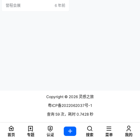
中代表Tortona区。 即使在困难时
誉程会展
6 年前
期，设计也不会停止，而是通过数
字技术探索新的领域，这些技术使
互动交流成为可能，但不会在一个
仍然受到covi -19大流行严重影响的
世界中进行物理迁移。因此，我们
正处于一个…
Copyright © 2026
灵感之旅
粤ICP备2022062037号-1
查询 59 次，耗时 0.7428 秒
首页
专题
认证
搜索
菜单
我的