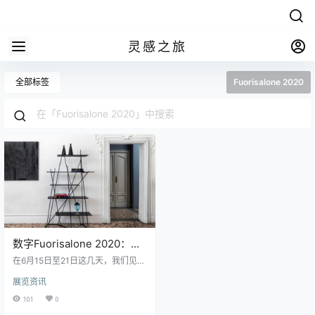
灵感之旅
全部标签
Fuorisalone 2020
数字Fuorisalone 2020：可
持续发展，循环经济与技术
在6月15日至21日这几天，我们见证
了第一个数字Fuorisalone扩展到虚
展览资讯
拟领域，为设计交流实验开辟了新
的领域。“透彻的设计”胶囊版，Tort
101
0
ona Rocks在此后Covid19数字版本