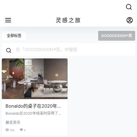
灵感之旅
全部标签
GOODDESIGN®奖
Bonaldo的桌子在2020年获
奖
Bonaldo在2020年结束时获得了三
个主要奖项，这些奖项再次重申了
展览资讯
该公司在国际上的成功：Geometric
Table获得2020年GOODDESIGN®
204
0
奖，Cross Table获得2020年最佳