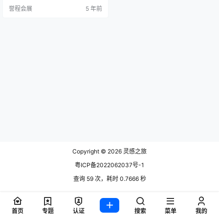
年度奖，Circus Table被授予2020
誉程会展
5 年前
年Archiproducts设计奖。 几何桌
由阿兰·吉尔斯（Alain Gilles）设
计，并与欧洲建筑，艺术，设计和
城市研究中心合作，被芝加哥雅典
娜…
Copyright © 2026
灵感之旅
粤ICP备2022062037号-1
查询 59 次，耗时 0.7666 秒
首页
专题
认证
搜索
菜单
我的