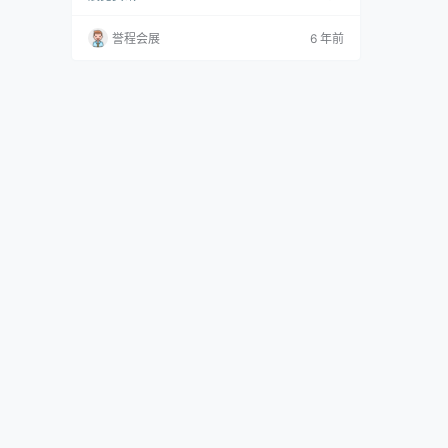
美丽。史密斯（Smith）环顾了家乡波士顿，发
现了意外的图案规律“从错综复杂的铁栅栏，干
誉程会展
6 年前
净的电线杆到相交的铺路石”。这些设计的解释
创造了UP中有趣的几何图形。 史密斯解释说：
“生活在城市中，周围到处都是图案。” ``我抬头
很多。我是一个狂热…