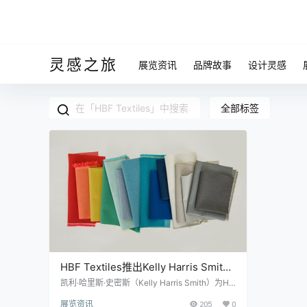
灵感之旅
展览资讯
品牌故事
设计灵感
全部标签
HBF Textiles推出Kelly Harris Smith
的UP系列
凯利·哈里斯·史密斯（Kelly Harris Smith）为HB
F Textiles纺织品设计了一个新系列，捕捉了城
展览资讯
205
0
市生活的能量。UP系列的灵感来自日常物品的