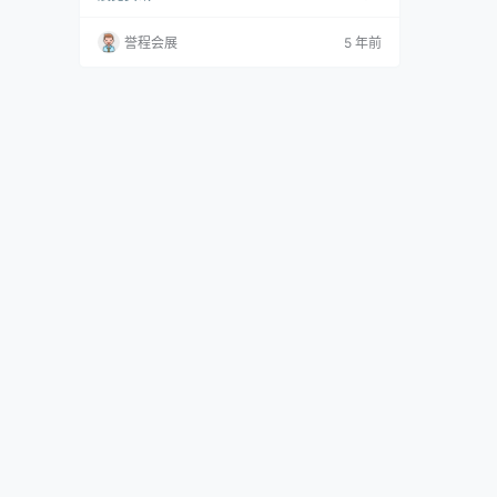
lie Muraben共同策划，汇集了以Empathy Revi
sited为主题的不同形式的展览。每两年举办一
誉程会展
5 年前
次，在一系列展览场地，伊斯坦布尔的户外空间
和数字平台进行干预。 第5届伊斯坦布尔设计双
年展汇集了各种想法和项…