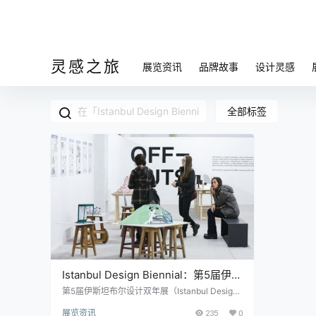
灵感之旅
展览资讯
品牌故事
设计灵感
全部标签
Istanbul Design Biennial：第5届伊斯
坦布尔设计双年展向公众开放
第5届伊斯坦布尔设计双年展（Istanbul Design
Biennial）以数字和物理方式向公众开放。该双
展览资讯
235
0
年展由Mariana Pestana与Sumitra Upham和Bil