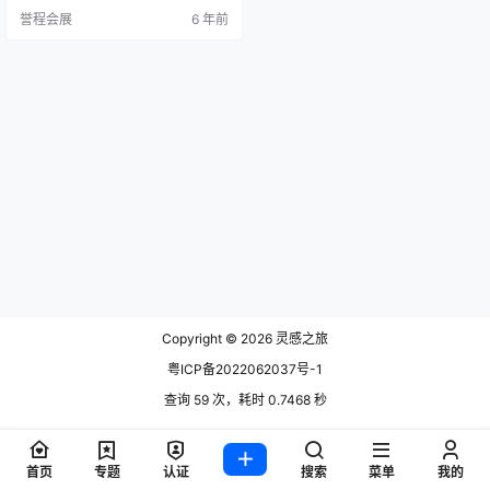
由苏珊娜·迪克(Suzanne Tick)设
誉程会展
6 年前
计，质地夸张，由一排排粗大的涤
纶纱线织成，从组织结构中隐约可
见。 Gus 的首席设计师兼联合创始
人David Podsiadlo表示：“这项合
作…
Copyright © 2026
灵感之旅
粤ICP备2022062037号-1
查询 59 次，耗时 0.7468 秒
首页
专题
认证
搜索
菜单
我的