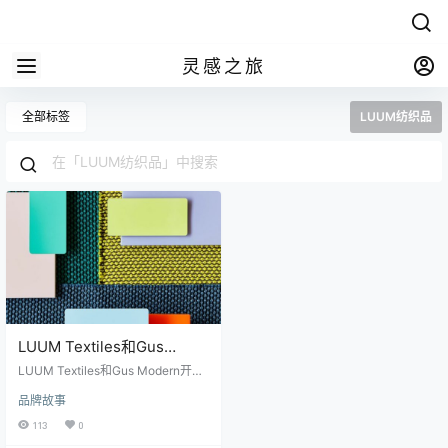
灵感之旅
全部标签
LUUM纺织品
LUUM Textiles和Gus
Modern揭幕就职家具合作
LUUM Textiles和Gus Modern开展
了限量版合作，重点突出了Gus Hali
品牌故事
fax椅子和Porter茶几，采用了该公
司Focus Focus系列中Luum Knurl
113
0
纺织品的滚花色彩组合。这种织物