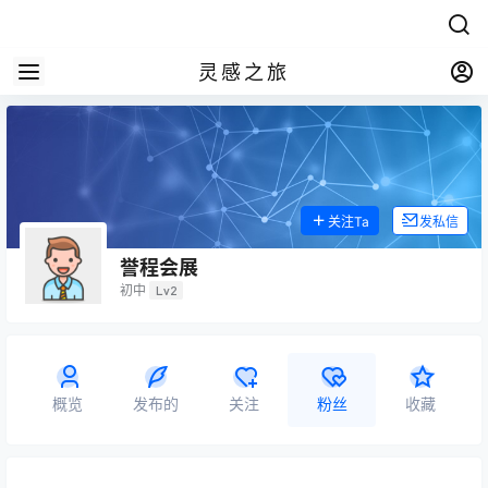
灵感之旅
关注Ta
发私信
誉程会展
初中
Lv2
概览
发布的
关注
粉丝
收藏