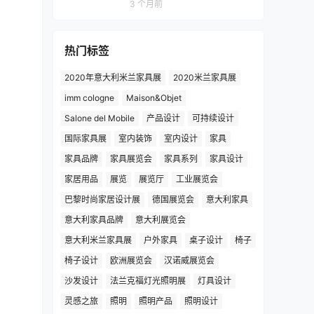
3 个月前
热门标签
2020年意大利米兰家具展
2020米兰家具展
imm cologne
Maison&Objet
Salone del Mobile
产品设计
可持续设计
国际家具展
室内装饰
室内设计
家具
家具品牌
家具展览会
家具系列
家具设计
家居用品
展览
展览厅
工业展览会
巴黎时尚家居设计展
德国展览会
意大利家具
意大利家具品牌
意大利展览会
意大利米兰家具展
户外家具
桌子设计
椅子
椅子设计
欧洲展览会
汉诺威展览会
沙发设计
法兰克福灯光照明展
灯具设计
灵感之旅
照明
照明产品
照明设计