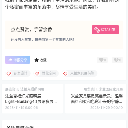
找到了家的温馨，找到了生活的乐趣。因此，让我们在这
个私密而丰富的角落中，尽情享受生活的美好。
点点赞赏，手留余香
给TA打赏
还没有人赞赏，快来当第一个赞赏的人吧！
0
0
海报分享
收藏
卧室设计
性化空间
米兰家具展前瞻
展览资讯
法兰克福照明展
展览资讯
米兰国际家具展
法兰克福灯光照明展
米兰家具展灵感启示录：温馨
Light+Building4.1展馆参展商
面料和柔和色彩带来的宁静体
一览
验
2023-11-19 9:00:06
2023-11-29 9:00:10